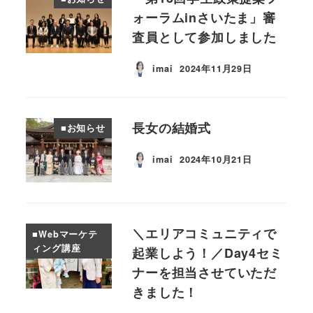
ォーラムinさいたま」審
査員として参加しました
imai
2024年11月29日
投稿日
長女の結婚式
■お知らせ
imai
2024年10月21日
投稿日
＼エリアコミュニティで
■Webマーケテ
ィング講座
起業しよう！／Day4セミ
ナーを担当させていただ
きました！