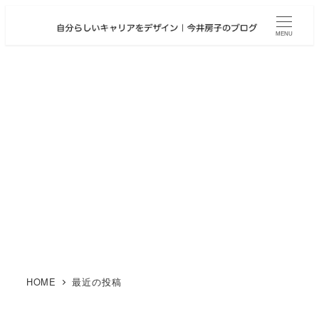
メ
イ
MENU
ン
コ
ン
テ
ン
ツ
へ
移
動
HOME
最近の投稿