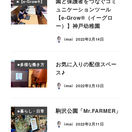
園と保護者をつなぐコミ
■【e-Grow®︎】
ュニケーションツール
【e-Grow®︎（イーグロ
ー）】神戸幼稚園
imai
2022年2月14日
投稿日
お気に入りの配信スペー
■多様な働き方
ス♪
imai
2022年2月13日
投稿日
駒沢公園「Mr.FARMER」
■暮らし・日常
imai
2022年2月11日
投稿日