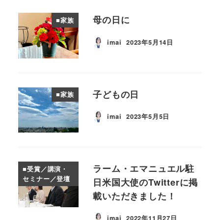
母の日に
■家族
imai
2023年5月14日
投稿日
子どもの日
■家族
imai
2023年5月5日
投稿日
ラーム・エマニュエル駐
■受賞／講演・
セミナー／登壇
日米国大使のTwitterに掲
載いただきました！
imai
2022年11月27日