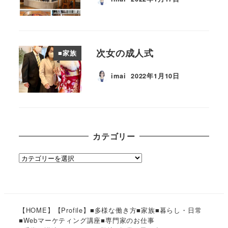
投稿日
次女の成人式
■家族
imai
2022年1月10日
投稿日
カテゴリー
カ
テ
ゴ
リ
ー
【HOME】
【Profile】
■多様な働き方
■家族
■暮らし・日常
■Webマーケティング講座
■専門家のお仕事