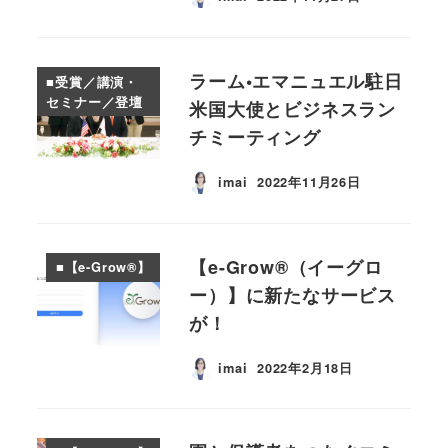
投稿日
ラーム•エマニュエル駐日
■受賞／講演・
セミナー／登壇
米国大使とビジネスラン
チミーティング
imai
2022年11月26日
投稿日
【e-Grow®︎（イーグロ
■【e-Grow®︎】
ー）】に新たなサービス
が！
imai
2022年2月18日
投稿日