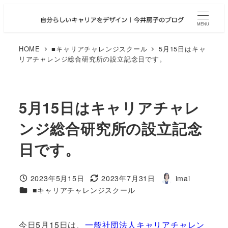
メ
イ
MENU
ン
コ
HOME
■キャリアチャレンジスクール
5月15日はキャ
リアチャレンジ総合研究所の設立記念日です。
ン
テ
ン
ツ
5月15日はキャリアチャレ
へ
ンジ総合研究所の設立記念
移
動
日です。
2023年5月15日
2023年7月31日
imai
投稿日
更新日
著
カテゴリー
■キャリアチャレンジスクール
者
今日5月15日は、
一般社団法人キャリアチャレン