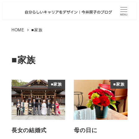
メ
イ
MENU
ン
コ
HOME
■家族
ン
テ
ン
■家族
ツ
へ
移
動
■家族
■家族
長女の結婚式
母の日に