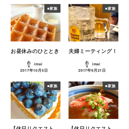
■家族
■家族
お昼休みのひととき
夫婦ミーティング！
imai
imai
2017年10月5日
2017年9月21日
投稿日
投稿日
■家族
■家族
【休日リクエスト
【休日リクエスト