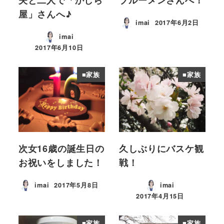
夫と二人で「かしら
ブルーメンさんへ！
屋」さんへ♪
imai
2017年6月2日
投稿日
imai
2017年6月10日
投稿日
■家族
■家族
次女16歳の誕生日の
久しぶりにバスケ観
お祝いをしました！
戦！
imai
2017年5月8日
imai
投稿日
2017年4月15日
投稿日
■家族
■家族