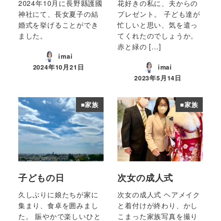
2024年10月に長野縣護國
花好きの私に、夫からの
神社にて、長女夏子の結
プレゼント。 子ども達が
婚式を挙げることができ
忙しいと思い、気を遣っ
ました。
てくれたのでしょうか。
赤と緑の […]
imai
2024年10月21日
imai
投稿日
2023年5月14日
投稿日
■家族
■家族
子どもの日
次女の成人式
久しぶりに娘たちが家に
次女の成人式 ヘアメイク
集まり、食卓を囲みまし
と着付けが終わり、かし
た。 賑やかで楽しいひと
こまった家族写真を撮り