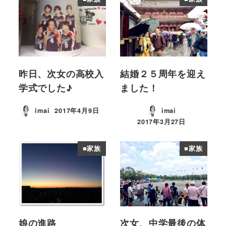
昨日、次女の高校入
結婚２５周年を迎え
学式でした♪
ました！
imai
2017年4月9日
imai
投稿日
2017年3月27日
投稿日
■家族
■家族
娘の進路
次女、中学最後の体