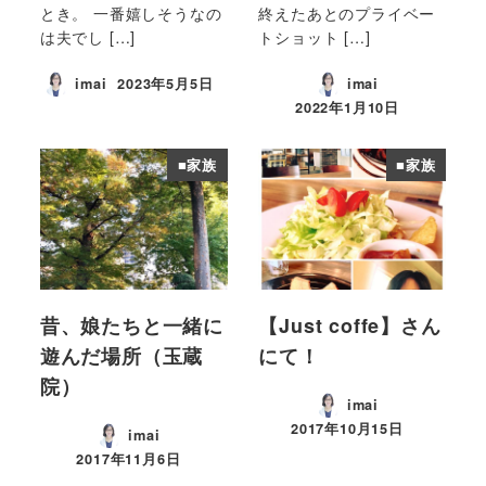
とき。 一番嬉しそうなの
終えたあとのプライベー
は夫でし […]
トショット […]
imai
2023年5月5日
imai
投稿日
2022年1月10日
投稿日
■家族
■家族
昔、娘たちと一緒に
【Just coffe】さん
遊んだ場所（玉蔵
にて！
院）
imai
2017年10月15日
imai
投稿日
2017年11月6日
投稿日