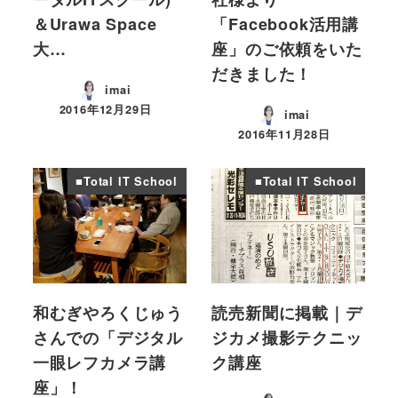
＆Urawa Space
「Facebook活用講
大…
座」のご依頼をいた
だきました！
imai
2016年12月29日
imai
投稿日
2016年11月28日
投稿日
■Total IT School
■Total IT School
和むぎやろくじゅう
読売新聞に掲載｜デ
さんでの「デジタル
ジカメ撮影テクニッ
一眼レフカメラ講
ク講座
座」！