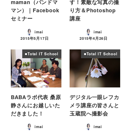
maman（パンドマ
す！素敵な写真の撮
マン）｜Facebook
り方＆Photoshop
セミナー
講座
imai
imai
2015年5月17日
2015年4月26日
投稿日
投稿日
■Total IT School
■Total IT School
BABAラボ代表 桑原
デジタル一眼レフカ
静さんにお越しいた
メラ講座の皆さんと
だきました！
玉蔵院へ撮影会
imai
imai