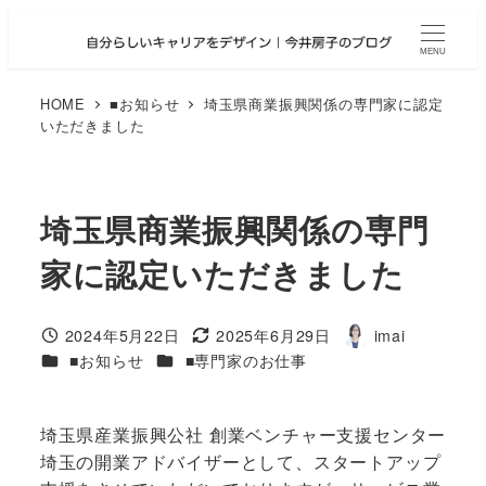
メ
イ
MENU
ン
コ
HOME
■お知らせ
埼玉県商業振興関係の専門家に認定
いただきました
ン
テ
ン
ツ
埼玉県商業振興関係の専門
へ
家に認定いただきました
移
動
2024年5月22日
2025年6月29日
imai
投稿日
更新日
著
カテゴリー
カテゴリー
■お知らせ
■専門家のお仕事
者
埼玉県産業振興公社 創業ベンチャー支援センター
埼玉の開業アドバイザーとして、スタートアップ