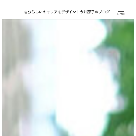
メ
イ
MENU
ン
コ
ン
テ
ン
ツ
へ
移
動