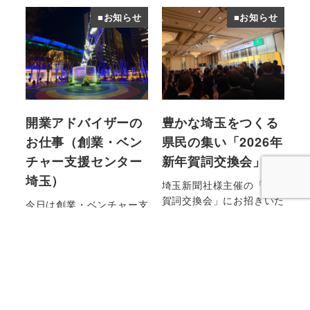
■お知らせ
■お知らせ
開業アドバイザーの
豊かな埼玉をつくる
お仕事（創業・ベン
県民の集い「2026年
チャー支援センター
新年賀詞交換会」
埼玉）
埼玉新聞社様主催の「新年
賀詞交換会」にお招きいた
今日は創業・ベンチャー支
だき、参加をさせていただ
援センター埼玉（創べ）で
きました。
のお仕事。写真はいつも帰
り道で通るさいたま新都心
imai
2026年1月7日
「けやき広場」の風景で
投稿日
す。
imai
2026年1月9日