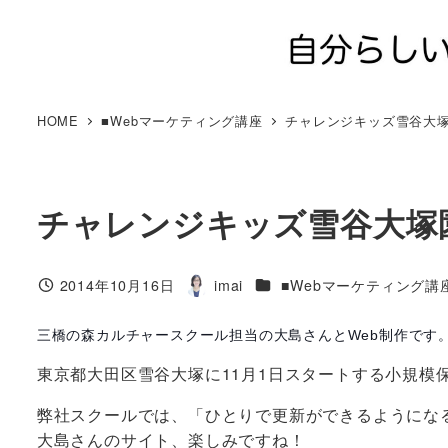
メ
イ
ン
コ
ン
HOME
■Webマーケティング講座
チャレンジキッズ雪谷大塚
テ
ン
ツ
チャレンジキッズ雪谷大塚園
へ
移
動
カテゴリー
2014年10月16日
imai
■Webマーケティング講
投稿日
著
者
三橋の森カルチャースクール担当の大島さんとWeb制作です
東京都大田区雪谷大塚に11月1日スタートする小規模
弊社スクールでは、「ひとりで更新ができるようにな
大島さんのサイト、楽しみですね！