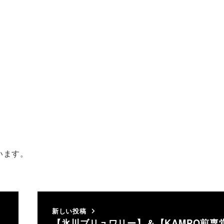
います。
新しい投稿
【氷川ブリュワリー】＆【KAMPO煎専