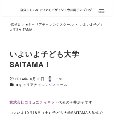
メ
イ
MENU
ン
コ
HOME
■キャリアチャレンジスクール
いよいよ子ども
大学SAITAMA！
ン
テ
ン
ツ
いよいよ子ども大学
へ
SAITAMA！
移
動
2014年10月16日
imai
投稿日
著
カテゴリー
■キャリアチャレンジスクール
者
代表の今井房子です！
株式会社コミュニティネット
いよいよ10月18日（土）子ども大学SAITAMA入学式で