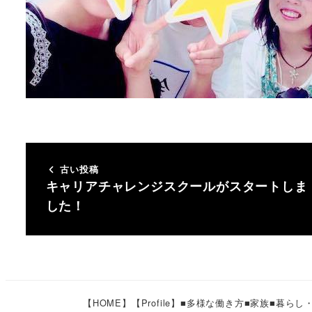
古い投稿
キャリアチャレンジスクールがスタートしま
した！
【HOME】
【Profile】
■多様な働き方
■家族
■暮らし