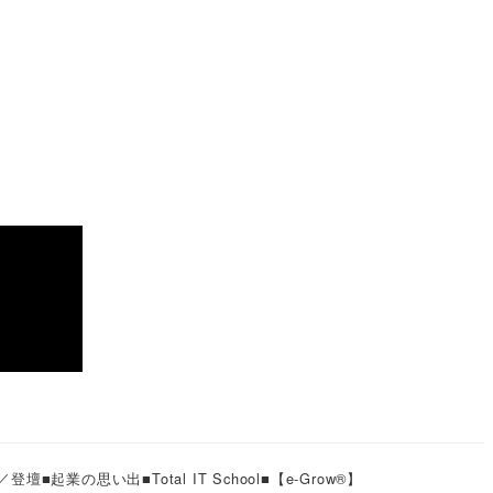
／登壇
■起業の思い出
■Total IT School
■【e-Grow®︎】