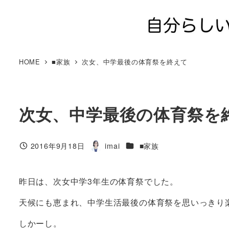
メ
イ
ン
コ
ン
HOME
■家族
次女、中学最後の体育祭を終えて
テ
ン
ツ
次女、中学最後の体育祭を
へ
移
動
カテゴリー
2016年9月18日
imai
■家族
投稿日
著
者
昨日は、次女中学3年生の体育祭でした。
天候にも恵まれ、中学生活最後の体育祭を思いっきり
しかーし。