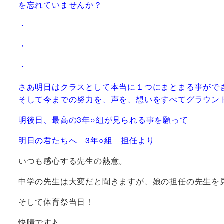
を忘れていませんか？
・
・
・
さあ明日はクラスとして本当に１つにまとまる事がで
そして今までの努力を、声を、想いをすべてグラウン
明後日、最高の3年○組が見られる事を願って
明日の君たちへ 3年○組 担任より
いつも感心する先生の熱意。
中学の先生は大変だと聞きますが、娘の担任の先生を
そして体育祭当日！
快晴です♪