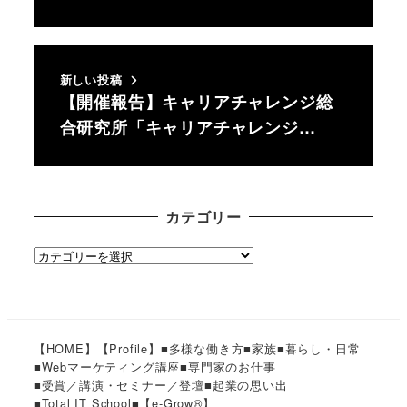
新しい投稿
【開催報告】キャリアチャレンジ総
合研究所「キャリアチャレンジ…
カテゴリー
カ
テ
ゴ
リ
ー
【HOME】
【Profile】
■多様な働き方
■家族
■暮らし・日常
■Webマーケティング講座
■専門家のお仕事
■受賞／講演・セミナー／登壇
■起業の思い出
■Total IT School
■【e-Grow®︎】