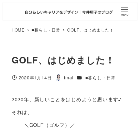
メ
イ
MENU
ン
コ
HOME
■暮らし・日常
GOLF、はじめました！
ン
テ
ン
GOLF、はじめました！
ツ
へ
移
カテゴリー
2020年1月14日
imai
■暮らし・日常
投稿日
著
動
者
2020年、新しいことをはじめようと思います♪
それは、
＼GOLF（ゴルフ）／