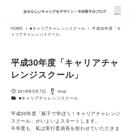
メ
イ
MENU
ン
コ
HOME
■キャリアチャレンジスクール
平成30年度「キ
ャリアチャレンジスクール」
ン
テ
ン
ツ
平成30年度「キャリアチャ
へ
レンジスクール」
移
動
2018年5月7日
imai
投稿日
著
カテゴリー
■キャリアチャレンジスクール
者
平成30年度「親子で学ぼう！キャリアチャレンジ
スクール」がいよいよスタートします。
今年度も、私は実行委員長を担わせていただきま