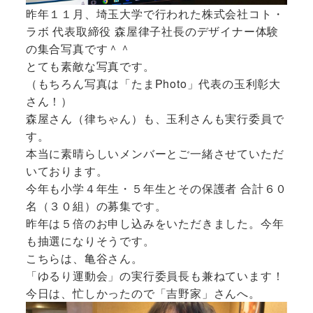
昨年１１月、埼玉大学で行われた株式会社コト・
ラボ 代表取締役 森屋律子社長のデザイナー体験
の集合写真です＾＾
とても素敵な写真です。
（もちろん写真は「たまPhoto」代表の玉利彰大
さん！）
森屋さん（律ちゃん）も、玉利さんも実行委員で
す。
本当に素晴らしいメンバーとご一緒させていただ
いております。
今年も小学４年生・５年生とその保護者 合計６０
名（３０組）の募集です。
昨年は５倍のお申し込みをいただきました。今年
も抽選になりそうです。
こちらは、亀谷さん。
「ゆるり運動会」の実行委員長も兼ねています！
今日は、忙しかったので「吉野家」さんへ。