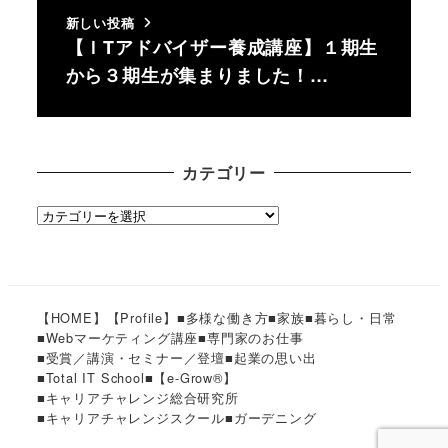
新しい投稿
【ＩTアドバイザー養成講座】１期生
から３期生が集まりました！…
カテゴリー
カ
テ
ゴ
リ
ー
【HOME】
【Profile】
■多様な働き方
■家族
■暮らし・日常
■Webマーケティング講座
■専門家のお仕事
■受賞／講演・セミナー／登壇
■起業の思い出
■Total IT School
■【e-Grow®︎】
■キャリアチャレンジ総合研究所
■キャリアチャレンジスクール
■ガーデニング