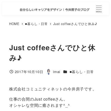
メ
イ
MENU
ン
コ
HOME
■暮らし・日常
Just coffeeさんでひと休み♪
ン
テ
ン
Just coffeeさんでひと休
ツ
へ
み♪
移
動
カテゴリー
2017年10月10日
imai
■暮らし・日常
投稿日
著
者
株式会社コミュニティネットの今井房子です。
仕事の合間のJust coffeeさん。
オシャレな空間に癒されます^_^