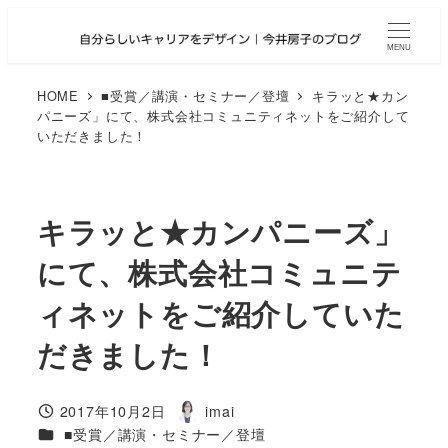
メ
イ
MENU
ン
コ
HOME
■受賞／講演・セミナー／登壇
キラッと★カン
パニーズ」にて、株式会社コミュニティネットをご紹介して
ン
いただきました！
テ
ン
ツ
へ
キラッと★カンパニーズ」
移
にて、株式会社コミュニテ
動
ィネットをご紹介していた
だきました！
2017年10月2日
imai
投稿日
著
カテゴリー
■受賞／講演・セミナー／登壇
者