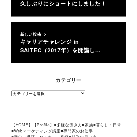
久しぶりにショートにしました！
新しい投稿
キャリアチャレンジ in
SAITEC（2017年）を開講し…
カテゴリー
カ
テ
ゴ
リ
ー
【HOME】
【Profile】
■多様な働き方
■家族
■暮らし・日常
■Webマーケティング講座
■専門家のお仕事
■受賞／講演・セミナー／登壇
■起業の思い出