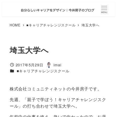
メ
イ
MENU
ン
コ
HOME
■キャリアチャレンジスクール
埼玉大学へ
ン
テ
ン
埼玉大学へ
ツ
へ
移
2017年5月29日
imai
投稿日
著
動
カテゴリー
■キャリアチャレンジスクール
者
株式会社コミュニティネットの今井房子です。
先週、「親子で学ぼう！キャリアチャレンジスク
ール」の打ち合わせで埼玉大学へ。
午前中の仕事を終え、急いで向かったので、お昼