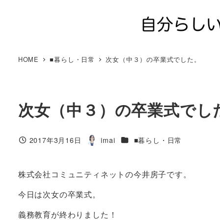
メ
イ
ン
コ
ン
HOME
■暮らし・日常
次女（中３）の卒業式でした。
テ
ン
ツ
次女（中３）の卒業式でし
へ
移
動
カテゴリー
2017年3月16日
imai
■暮らし・日常
投稿日
著
者
株式会社コミュニティネットの今井房子です。
今日は次女の卒業式。
義務教育が終わりました！