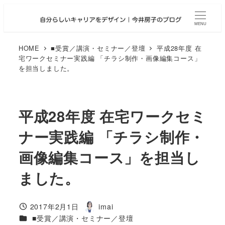
メ
イ
MENU
ン
コ
HOME
■受賞／講演・セミナー／登壇
平成28年度 在
宅ワークセミナー実践編 「チラシ制作・画像編集コース」
ン
を担当しました。
テ
ン
ツ
へ
平成28年度 在宅ワークセミ
移
ナー実践編 「チラシ制作・
動
画像編集コース」を担当し
ました。
2017年2月1日
imai
投稿日
著
カテゴリー
■受賞／講演・セミナー／登壇
者