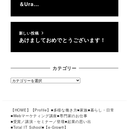
＆Ura…
新しい投稿
あけましておめでとうございます！
カテゴリー
カ
テ
ゴ
リ
ー
【HOME】
【Profile】
■多様な働き方
■家族
■暮らし・日常
■Webマーケティング講座
■専門家のお仕事
■受賞／講演・セミナー／登壇
■起業の思い出
■Total IT School
■【e-Grow®︎】