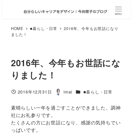
メ
イ
MENU
ン
コ
HOME
■暮らし・日常
2016年、今年もお世話になり
ました！
ン
テ
ン
ツ
2016年、今年もお世話にな
へ
りました！
移
動
カテゴリー
2016年12月31日
imai
■暮らし・日常
投稿日
著
者
素晴らしい一年を過ごすことができました。調神
社にお礼参りです。
たくさんの方にお世話になり、感謝の気持ちでい
っぱいです。