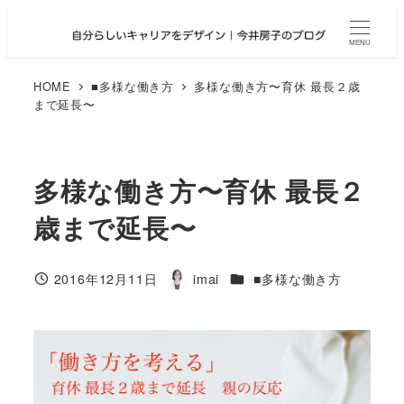
メ
イ
MENU
ン
コ
HOME
■多様な働き方
多様な働き方〜育休 最長２歳
まで延長〜
ン
テ
ン
ツ
多様な働き方〜育休 最長２
へ
歳まで延長〜
移
動
カテゴリー
2016年12月11日
imai
■多様な働き方
投稿日
著
者