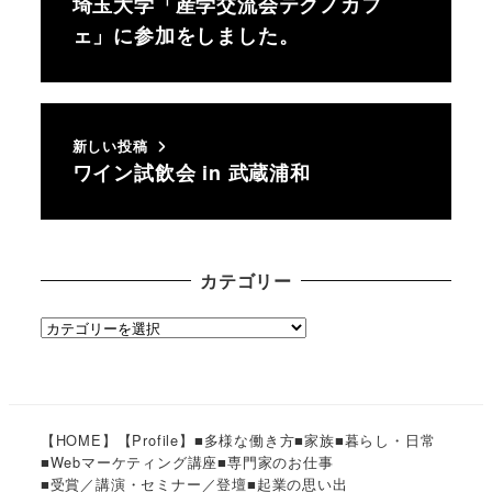
埼玉大学「産学交流会テクノカフ
ェ」に参加をしました。
新しい投稿
ワイン試飲会 in 武蔵浦和
カテゴリー
カ
テ
ゴ
リ
ー
【HOME】
【Profile】
■多様な働き方
■家族
■暮らし・日常
■Webマーケティング講座
■専門家のお仕事
■受賞／講演・セミナー／登壇
■起業の思い出