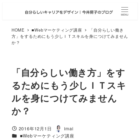
メ
イ
MENU
ン
コ
HOME
■Webマーケティング講座
「自分らしい働き
方」をするためにもう少しＩＴスキルを身につけてみません
ン
か？
テ
ン
ツ
へ
「自分らしい働き方」をす
移
るためにもう少しＩＴスキ
動
ルを身につけてみません
か？
2016年12月1日
imai
投稿日
著
カテゴリー
■Webマーケティング講座
者