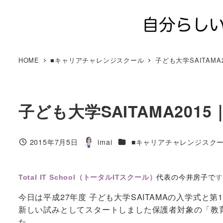
メ
イ
ン
コ
ン
HOME
■キャリアチャレンジスクール
子ども大学SAITAMA
テ
ン
ツ
子ども大学SAITAMA201
へ
移
動
カテゴリー
2015年7月5日
imai
■キャリアチャレンジスク
投稿日
著
者
Total IT School（トータルITスクール）
代表の今井房子で
す
今日は平成27年度 子ども大学SAITAMAの入学式と
新しい試みとしてスタートしました保護者対象の「教
た。