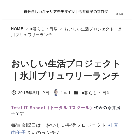
メ
イ
MENU
ン
コ
HOME
■暮らし・日常
おいしい生活プロジェクト｜氷
川ブリュワリーランチ
ン
テ
ン
ツ
おいしい生活プロジェクト
へ
｜氷川ブリュワリーランチ
移
動
カテゴリー
2015年6月12日
imai
■暮らし・日常
投稿日
著
者
Total IT School（トータルITスクール）
代表の今井房
子で
す。
毎週金曜日は、おいしい生活プロジェクト
神原
由美子
さんのランチ♪