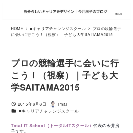
メ
イ
MENU
ン
コ
HOME
■キャリアチャレンジスクール
プロの競輪選手
に会いに行こう！（視察）｜子ども大学SAITAMA2015
ン
テ
ン
ツ
プロの競輪選手に会いに行
へ
こう！（視察）｜子ども大
移
動
学SAITAMA2015
2015年6月6日
imai
投稿日
著
カテゴリー
■キャリアチャレンジスクール
者
Total IT School（トータルITスクール）
代表の今井房
子で
す。