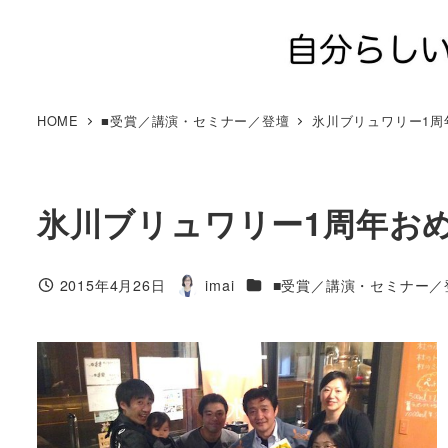
メ
イ
ン
コ
ン
HOME
■受賞／講演・セミナー／登壇
氷川ブリュワリー1周
テ
ン
ツ
氷川ブリュワリー1周年お
へ
移
動
カテゴリー
2015年4月26日
imai
■受賞／講演・セミナー／
投稿日
著
者