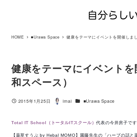
メ
イ
ン
コ
ン
HOME
■Urawa Space
健康をテーマにイベントを開催しました｜
テ
ン
ツ
健康をテーマにイベントを開催
へ
移
和スペース）
動
カテゴリー
2015年1月25日
imai
■Urawa Space
投稿日
著
者
Total IT School（トータルITスクール）
代表の今井房子です
【薬草すうぷ by Hebal MOMO】園藤先生の「ハーブの話