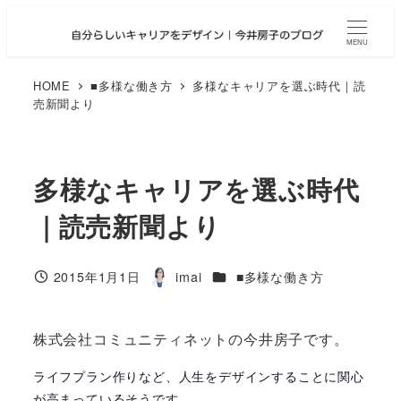
メ
イ
MENU
ン
コ
HOME
■多様な働き方
多様なキャリアを選ぶ時代｜読
売新聞より
ン
テ
ン
ツ
多様なキャリアを選ぶ時代
へ
｜読売新聞より
移
動
カテゴリー
2015年1月1日
imai
■多様な働き方
投稿日
著
者
株式会社コミュニティネットの今井房子です。
ライフプラン作りなど、人生をデザインすることに関心
が高まっているそうです。