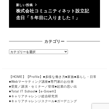
新しい投稿
株式会社コミュニティネット設立記
念日「５年目に入りました！」
カテゴリー
カ
テ
ゴ
リ
ー
【HOME】
【Profile】
■多様な働き方
■家族
■暮らし・日常
■Webマーケティング講座
■専門家のお仕事
■受賞／講演・セミナー／登壇
■起業の思い出
■Total IT School
■【e-Grow®︎】
■キャリアチャレンジ総合研究所
■キャリアチャレンジスクール
■ガーデニング