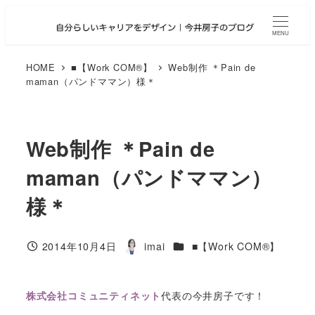
メ
イ
MENU
ン
コ
HOME
■【Work COM®︎】
Web制作 ＊Pain de
maman（パンドママン）様＊
ン
テ
ン
ツ
Web制作 ＊Pain de
へ
maman（パンドママン）
移
動
様＊
カテゴリー
2014年10月4日
imai
■【Work COM®︎】
投稿日
著
者
代表の今井房子です！
株式会社コミュニティネット