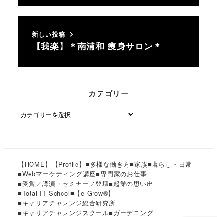
新しい投稿
【我楽】＊南浦和 痩身サロン＊
カテゴリー
カ
テ
ゴ
リ
ー
【HOME】
【Profile】
■多様な働き方
■家族
■暮らし・日常
■Webマーケティング講座
■専門家のお仕事
■受賞／講演・セミナー／登壇
■起業の思い出
■Total IT School
■【e-Grow®︎】
■キャリアチャレンジ総合研究所
■キャリアチャレンジスクール
■ガーデニング