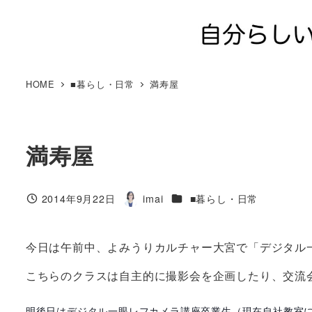
メ
イ
ン
コ
ン
HOME
■暮らし・日常
満寿屋
テ
ン
ツ
満寿屋
へ
移
動
カテゴリー
2014年9月22日
imai
■暮らし・日常
投稿日
著
者
今日は午前中、よみうりカルチャー大宮で「デジタル
こちらのクラスは自主的に撮影会を企画したり、交流
明後日はデジタル一眼レフカメラ講座卒業生（現在自社教室にて