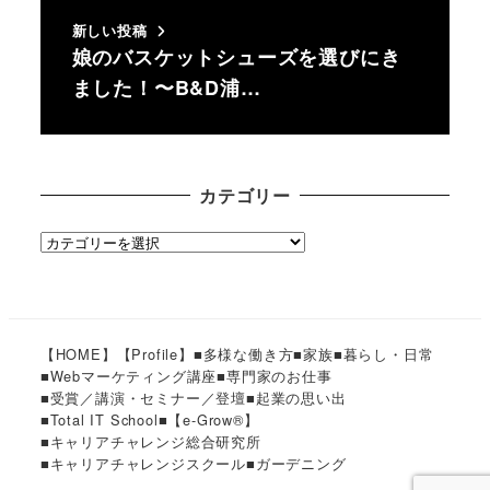
新しい投稿
娘のバスケットシューズを選びにき
ました！〜B&D浦…
カテゴリー
カ
テ
ゴ
リ
ー
【HOME】
【Profile】
■多様な働き方
■家族
■暮らし・日常
■Webマーケティング講座
■専門家のお仕事
■受賞／講演・セミナー／登壇
■起業の思い出
■Total IT School
■【e-Grow®︎】
■キャリアチャレンジ総合研究所
■キャリアチャレンジスクール
■ガーデニング