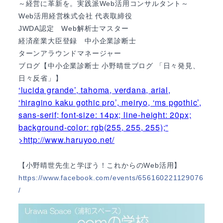
～経営に革新を。実践派Web活用コンサルタント～
Web活用経営株式会社 代表取締役
JWDA認定 Web解析士マスター
経済産業大臣登録 中小企業診断士
ターンアラウンドマネージャー
ブログ【中小企業診断士 小野晴世ブログ 「日々発見、
日々反省」】
‘lucida grande’, tahoma, verdana, arial,
‘hiragino kaku gothic pro’, meiryo, ‘ms pgothic’,
sans-serif; font-size: 14px; line-height: 20px;
background-color: rgb(255, 255, 255);”
>http://www.haruyoo.net/
【小野晴世先生と学ぼう！これからのWeb活用】
https://www.facebook.com/events/656160221129076
/