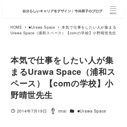
メ
イ
MENU
ン
コ
HOME
■Urawa Space
本気で仕事をしたい人が集まる
Urawa Space（浦和スペース）【comの学校】小野晴世先生
ン
テ
ン
ツ
本気で仕事をしたい人が集
へ
まるUrawa Space（浦和ス
移
動
ペース）【comの学校】小
野晴世先生
カテゴリー
2014年7月19日
imai
■Urawa Space
投稿日
著
者